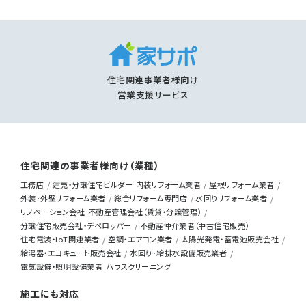
住宅関連事業者様向け
営業支援サービス
住宅関連の事業者様向け（業種）
工務店
建売・分譲住宅ビルダー
内装リフォーム業者
屋根リフォーム業者
外装･外壁リフォーム業者
総合リフォーム専門店
水回りリフォーム業者
リノベーション会社
不動産管理会社（賃貸・分譲管理）
分譲住宅販売会社・デベロッパー
不動産仲介業者（中古住宅販売）
住宅電装・IoT関連業者
空調・エアコン業者
太陽光発電・蓄電池販売会社
給湯器・エコキュート販売会社
水回り･給排水設備販売業者
電気設備・照明設備業者
ハウスクリーニング
施工にも対応