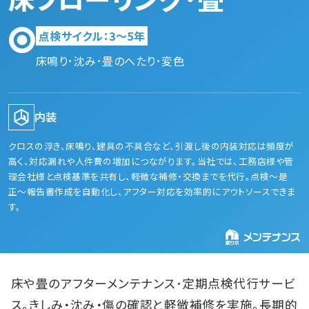
点検サイクル：3〜5年
床鳴り･沈み･畳のへたり･変色
内装
会社概要
クロスの浮き、床鳴り、建具の不具合など、引渡し後の内装対応は頻度が
高く、対応漏れや人件費の増加につながります。当社では、工務店様や管
お知らせ
理会社様と点検基準を共有し、軽微な補修・交換までを代行。点検〜是
よくある質問
正〜報告書作成を自動化し、アフター対応を効率的にアウトソースできま
す。
お問い合わせ
プライバシーポリシー
床や畳のアフターメンテナンス･定期点検代行サービ
ス。きしみ・沈み・傷の確認と軽微補修を実施。長期的