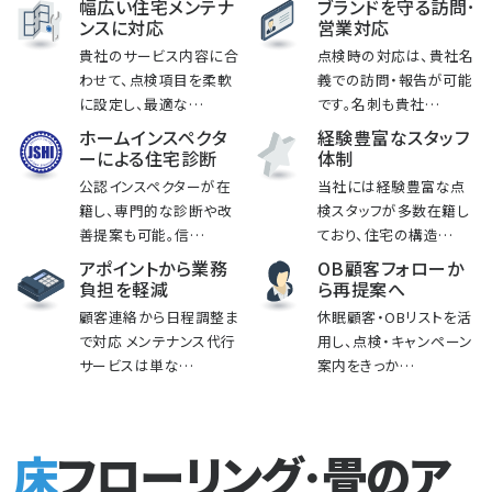
幅広い住宅メンテナ
ブランドを守る訪問･
ンスに対応
営業対応
貴社のサービス内容に合
点検時の対応は、貴社名
わせて、点検項目を柔軟
義での訪問・報告が可能
に設定し、最適な…
です。名刺も貴社…
ホームインスペクタ
経験豊富なスタッフ
ーによる住宅診断
体制
公認インスペクターが在
当社には経験豊富な点
籍し、専門的な診断や改
検スタッフが多数在籍し
善提案も可能。信…
ており、住宅の構造…
アポイントから業務
OB顧客フォローか
負担を軽減
ら再提案へ
顧客連絡から日程調整ま
休眠顧客・OBリストを活
で対応 メンテナンス代行
用し、点検・キャンペーン
サービスは単な…
案内をきっか…
床フローリング･畳のア