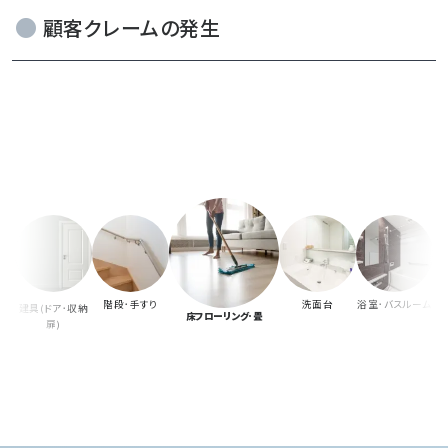
顧客クレームの発生
階段･手すり
洗面台
浴室･バスルーム
建具(ドア･収納
床フローリング･畳
扉)