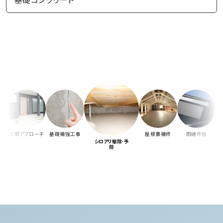
玄関アプローチ
基礎補強工事
屋根裏補修
雨樋修繕
シロアリ駆除･予
防