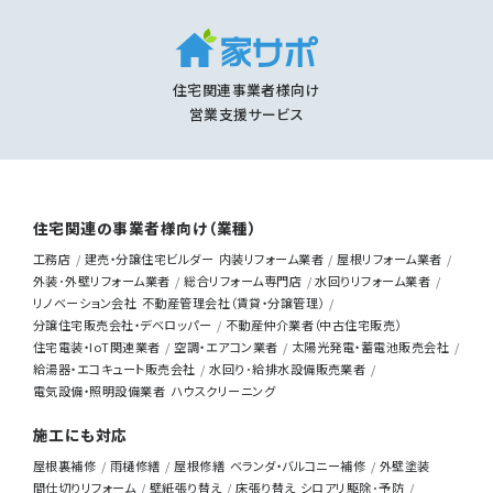
住宅関連事業者様向け
営業支援サービス
住宅関連の事業者様向け（業種）
工務店
建売・分譲住宅ビルダー
内装リフォーム業者
屋根リフォーム業者
外装･外壁リフォーム業者
総合リフォーム専門店
水回りリフォーム業者
リノベーション会社
不動産管理会社（賃貸・分譲管理）
分譲住宅販売会社・デベロッパー
不動産仲介業者（中古住宅販売）
住宅電装・IoT関連業者
空調・エアコン業者
太陽光発電・蓄電池販売会社
給湯器・エコキュート販売会社
水回り･給排水設備販売業者
電気設備・照明設備業者
ハウスクリーニング
施工にも対応
屋根裏補修
雨樋修繕
屋根修繕
ベランダ・バルコニー補修
外壁塗装
間仕切りリフォーム
壁紙張り替え
床張り替え
シロアリ駆除･予防