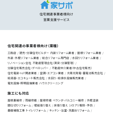
住宅関連事業者様向け
営業支援サービス
住宅関連の事業者様向け（業種）
工務店
建売・分譲住宅ビルダー
内装リフォーム業者
屋根リフォーム業者
外装･外壁リフォーム業者
総合リフォーム専門店
水回りリフォーム業者
リノベーション会社
不動産管理会社（賃貸・分譲管理）
分譲住宅販売会社・デベロッパー
不動産仲介業者（中古住宅販売）
住宅電装・IoT関連業者
空調・エアコン業者
太陽光発電・蓄電池販売会社
給湯器・エコキュート販売会社
水回り･給排水設備販売業者
電気設備・照明設備業者
ハウスクリーニング
施工にも対応
屋根裏補修
雨樋修繕
屋根修繕
ベランダ・バルコニー補修
外壁塗装
間仕切りリフォーム
壁紙張り替え
床張り替え
シロアリ駆除･予防
基礎補強工事
トイレリフォーム
キッチン･浴室･洗面台リフォーム