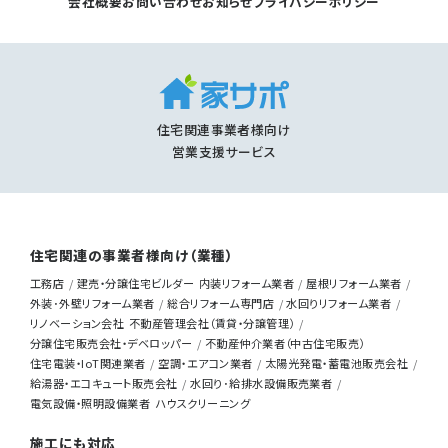
会社概要
お問い合わせ
お知らせ
プライバシーポリシー
住宅関連事業者様向け
営業支援サービス
住宅関連の事業者様向け（業種）
工務店
建売・分譲住宅ビルダー
内装リフォーム業者
屋根リフォーム業者
外装･外壁リフォーム業者
総合リフォーム専門店
水回りリフォーム業者
リノベーション会社
不動産管理会社（賃貸・分譲管理）
分譲住宅販売会社・デベロッパー
不動産仲介業者（中古住宅販売）
住宅電装・IoT関連業者
空調・エアコン業者
太陽光発電・蓄電池販売会社
給湯器・エコキュート販売会社
水回り･給排水設備販売業者
電気設備・照明設備業者
ハウスクリーニング
施工にも対応