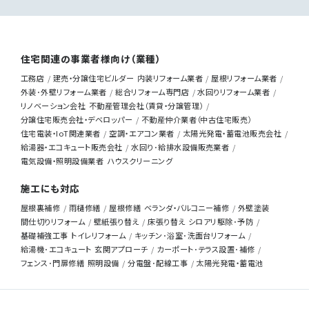
住宅関連の事業者様向け（業種）
工務店
建売・分譲住宅ビルダー
内装リフォーム業者
屋根リフォーム業者
外装･外壁リフォーム業者
総合リフォーム専門店
水回りリフォーム業者
リノベーション会社
不動産管理会社（賃貸・分譲管理）
分譲住宅販売会社・デベロッパー
不動産仲介業者（中古住宅販売）
住宅電装・IoT関連業者
空調・エアコン業者
太陽光発電・蓄電池販売会社
給湯器・エコキュート販売会社
水回り･給排水設備販売業者
電気設備・照明設備業者
ハウスクリーニング
施工にも対応
屋根裏補修
雨樋修繕
屋根修繕
ベランダ・バルコニー補修
外壁塗装
間仕切りリフォーム
壁紙張り替え
床張り替え
シロアリ駆除･予防
基礎補強工事
トイレリフォーム
キッチン･浴室･洗面台リフォーム
給湯機･エコキュート
玄関アプローチ
カーポート･テラス設置･補修
フェンス･門扉修繕
照明設備
分電盤･配線工事
太陽光発電・蓄電池