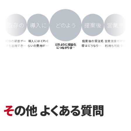
TOP
サービスと特徴
既存の
導入に
どのよう
提案後
営業支
実績
既存の顧客デー
導入にはどれく
提案後の受注処
営業支援だけの
どのように収益化
タを活用できま
らいの費用がか
理はどうなります
利用も可能です
につながります
すか？
かりますか？
か？
か？
か？
その他 よくある質問