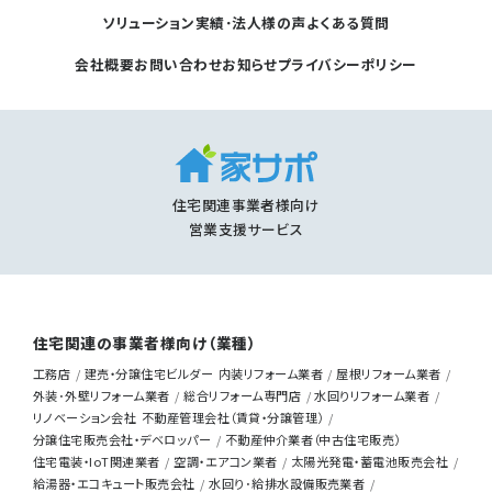
ソリューション
実績･法人様の声
よくある質問
会社概要
お問い合わせ
お知らせ
プライバシーポリシー
住宅関連事業者様向け
営業支援サービス
住宅関連の事業者様向け（業種）
工務店
建売・分譲住宅ビルダー
内装リフォーム業者
屋根リフォーム業者
外装･外壁リフォーム業者
総合リフォーム専門店
水回りリフォーム業者
リノベーション会社
不動産管理会社（賃貸・分譲管理）
分譲住宅販売会社・デベロッパー
不動産仲介業者（中古住宅販売）
住宅電装・IoT関連業者
空調・エアコン業者
太陽光発電・蓄電池販売会社
給湯器・エコキュート販売会社
水回り･給排水設備販売業者