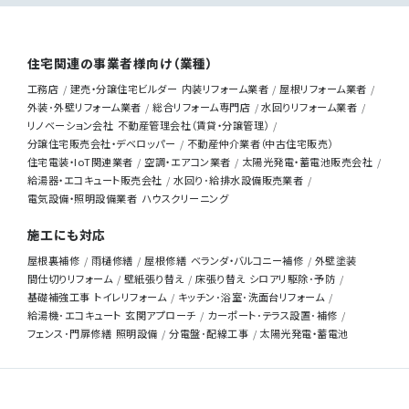
住宅関連の事業者様向け（業種）
工務店
建売・分譲住宅ビルダー
内装リフォーム業者
屋根リフォーム業者
外装･外壁リフォーム業者
総合リフォーム専門店
水回りリフォーム業者
リノベーション会社
不動産管理会社（賃貸・分譲管理）
分譲住宅販売会社・デベロッパー
不動産仲介業者（中古住宅販売）
住宅電装・IoT関連業者
空調・エアコン業者
太陽光発電・蓄電池販売会社
給湯器・エコキュート販売会社
水回り･給排水設備販売業者
電気設備・照明設備業者
ハウスクリーニング
施工にも対応
屋根裏補修
雨樋修繕
屋根修繕
ベランダ・バルコニー補修
外壁塗装
間仕切りリフォーム
壁紙張り替え
床張り替え
シロアリ駆除･予防
基礎補強工事
トイレリフォーム
キッチン･浴室･洗面台リフォーム
給湯機･エコキュート
玄関アプローチ
カーポート･テラス設置･補修
フェンス･門扉修繕
照明設備
分電盤･配線工事
太陽光発電・蓄電池